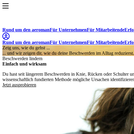
Rund um den aeroman
Für Unternehmen
Für Mitarbeitende
Erfo
Rund um den aeroman
Für Unternehmen
Für Mitarbeitende
Erfo
Zeig uns, wie du gehst ...
... und wir zeigen dir, wie du deine Beschwerden im Alltag reduzierst.
Beschwerden lindern
Einfach und wirksam
Du hast seit längerem Beschwerden in Knie, Rücken oder Schulter 
wissenschaftlich fundierten Methode mögliche Ursachen identifizier
Jetzt ausprobieren