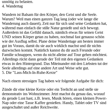
unnötig zu belasten.
4. Wandertag
Wandern ist Balsam für den Körper, den Geist und die Seele.
Warum? Weil man einen ganzen Tag lang (oder wie lange die
Wanderung auch dauert), Zeit nur für sich und seine Gedanken hat,
während man einfach die stille Natur genießt und sich bewegt.
Außerdem ist das Gefühl danach, nämlich etwas für seinen Geist
UND seinen Körper getan zu haben, nochmal fast genauso schön
wie der Ausflug selbst. Plane deine Wandertage am besten immer
gut im Voraus, damit du sie auch wirklich machst und dir nichts
dazwischen kommt. Natürlich kannst du dir auch Freunde oder
Familie schnappen, wenn du nicht alleine auf Tour gehen möchtest.
Allerdings rückt dann gerade der Teil mit den eigenen Gedanken
etwas in den Hintergrund. Das Miteinander mit den Liebsten tut der
Seele allerdings auf eine andere Art und Weise sehr gut.
5. Die "Lass-Mich-In-Ruhe-Kerze"
Nach einem stressigen Tag haben wir folgende Aufgabe für dich:
Zünde dir eine kleine Kerze oder ein Teelicht an und stelle sie
demonstrativ ins Wohnzimmer. Jetzt machst du genau das, worauf
du gerade Lust hast, z.B. lesen, Musik hören, einen kleinen Power-
Nap oder eine Tasse Kaffee genießen. Handy, Tablet oder TV sind
ausgeschaltet und außer Reichweite.