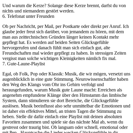
Und warum die Kerze? Solange diese Kerze brennt, darfst du von
nichts und niemandem gestört werden.
6. Telefonat unter Freunden
Ob per Nachricht, per Mail, per Postkarte oder direkt per Anruf. Ich
glaube jeder freut sich darüber, von jemandem zu hören, mit dem
man aus zeittechnischen Gründen länger keinen Kontakt mehr
gepflegt hat. Es werden auf beiden Seiten Glücksgefühle
hervorgerufen und danach fühlt man sich einfach gut, alte
Freundschaften mal wieder gepflegt zu haben. In stressigen Zeiten
vergisst man solche wichtigen Kleinigkeiten nämlich fix mal.
7. Gute-Laune-Playlist
Egal, ob Folk, Pop oder Klassik: Musik, die wir mögen, versetzt uns
augenblicklich in eine gute Stimmung. Neurowissenschaftler haben
den Weg des Klangs vom Ohr ins Gehirn verfolgt und
herausgefunden, warum Musik gute Laune macht: Erreichen als
angenehm empfundene Klänge über den Hirnstamm das limbische
System, dann stimulieren sie dort Bereiche, die Glücksgefühle
auslösen. Musik beeinflusst also sehr unmittelbar die Emotionen und
ist daher ein effektives Mittel, an tristen Tagen die Stimmung zu
heben. Stelle dir dafür einfach eine Playlist mit deinen absoluten
Favoriten zusammen und spiele sie das nächste Mal ab, wenn du
gestresst oder traurig bist. Ob langsam oder schnell, emotional oder
mit Pep - Hauptsache die Lieder wecken Glücksgefühle in dir.