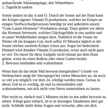
auftauchende Stimmungslage, den Winterblues:
1. Tageslicht tanken
Sonne tanken ist das A und O. Durch die Sonne auf der Haut kann
der Körper eigenes Vitamin D produzieren, welches im Körper an
einigen Stoffwechselprozessen beteiligt ist und außerdem unsere
“Gute-Laune-Hormone”-Produktion anregt. Dazu gehört vor allem
das Hormon Serotonin, welches Glücksgefühle in uns auslöst und
so unser Wohlbefinden steigen lässt. Natürlich ist die Sonne im
Winter oft ein knappes Gut, doch selbst 10 Minuten täglich in der
Sonne reichen unserem Körper schon aus. Sogar bei bedecktem
Himmel wird draußen Vitamin D produziert, wenn auch nicht ganz
so viel. Du musst für diese Aufgabe nicht einmal aus dem Haus
gehen, wenn du einen Balkon oder einen Garten besitzt.
2. Bewusst innehalten und wahrnehmen
Wann hast du das letzte Mal bewusst innegehalten? Gerade vor
Weihnachten steigt der Stresspegel bei vielen Menschen an, da noch
so viel wie möglich vor dem 24. erledigt werden muss. Genau in
dieser Zeit ist es wichtig, ab und zu innezuhalten und
wahrzunehmen, um sich nicht vom Stress runterziehen zu lassen.
Hier reicht es, einfach mal 2 Minuten nichts zu tun außer bewusst zu
atmen. Klingt ganz einfach, ist es in stressigen Situationen aber gar
nicht. Schließe dafür deine Augen und versuche, alles um dich